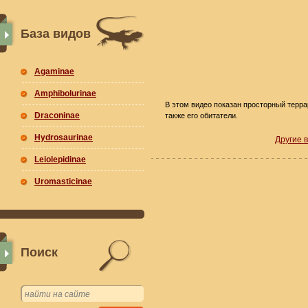
База видов
Agaminae
Amphibolurinae
В этом видео показан просторный терр
Draconinae
также его обитатели.
Hydrosaurinae
Другие 
Leiolepidinae
Uromasticinae
Поиск