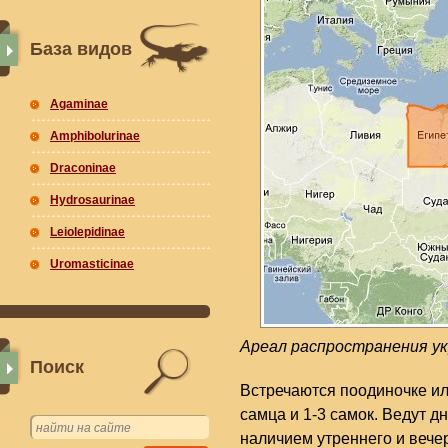
База видов
Agaminae
Amphibolurinae
Draconinae
Hydrosaurinae
Leiolepidinae
Uromasticinae
Ареал распространения ук
Поиск
Встречаются поодиночке и
самца и 1-3 самок. Ведут 
наличием утреннего и вече