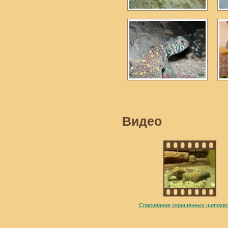
Видео
Спаривание украшенных шипохв