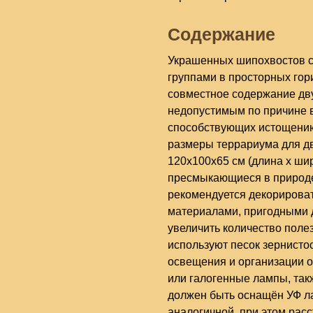
Содержание
Украшенных шипохвостов 
группами в просторных гор
совместное содержание дву
недопустимым по причине 
способствующих истощению
размеры террариума для д
120х100х65 см (длина х шир
пресмыкающиеся в природе
рекомендуется декорирова
материалами, пригодными д
увеличить количество поле
используют песок зернистос
освещения и организации 
или галогенные лампы, так
должен быть оснащён УФ ла
аналогичной, при этом рас