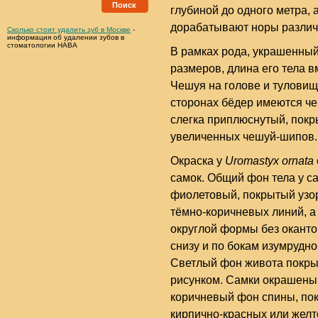
Поиск
глубиной до одного метра, 
дорабатывают норы различ
Сколько стоит удалить зуб в Москве
-
информация об удалении зубов в
стоматологии НАВА
В рамках рода, украшенны
размеров, длина его тела в
Чешуя на голове и туловищ
сторонах бёдер имеются че
слегка приплюснутый, пок
увеличенных чешуй-шипов.
Окраска у
Uromastyx ornata
самок. Общий фон тела у с
фиолетовый, покрытый узо
тёмно-коричневых линий, 
округлой формы без оканто
снизу и по бокам изумрудн
Светлый фон живота покры
рисунком. Самки окрашены 
коричневый фон спины, по
кирпично-красных или желт