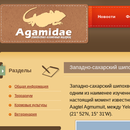
Новости
Ф
Западно-сахарский шипох
Разделы
Западно-сахарский шипохво
Общая информация
одним из наименее изучен
Террариум
настоящий момент известно
Кормовые культуры
Aagtel Agmumuit, между Ye
(21° 52′N, 15° 31′W).
Ветеринария