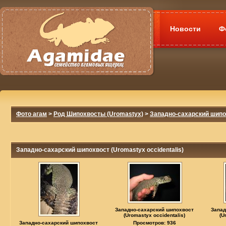
Новости
Ф
Фото агам
>
Род Шипохвосты (Uromastyx)
>
Западно-сахарский шипох
Западно-сахарский шипохвост (Uromastyx occidentalis)
Западно-сахарский шипохвост
Запад
(Uromastyx occidentalis)
(U
Западно-сахарский шипохвост
Просмотров: 936