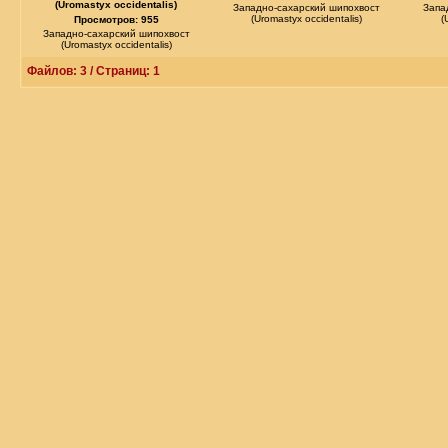
(Uromastyx occidentalis)
Западно-сахарский шипохвост
Запа
(Uromastyx occidentalis)
(
Просмотров: 955
Западно-сахарский шипохвост
(Uromastyx occidentalis)
Файлов: 3 / Страниц: 1