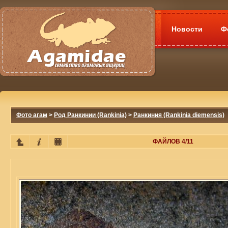
Новости
Ф
Фото агам
>
Род Ранкинии (Rankinia)
>
Ранкиния (Rankinia diemensis)
ФАЙЛОВ 4/11