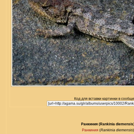
Код для вставки картинки в сообщ
Ранкиния (Rankinia diemensis
Ранкиния
(
Rankinia diemensis
)