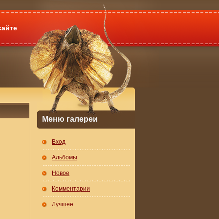
сайте
Меню галереи
Вход
Альбомы
Новое
Комментарии
Лучшее