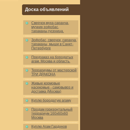
Доска объявлений
Cверчок,муха,саранча,
мучник,зофобас,
тараканы,гусеница.
Зофобас, сверчок, саранча,
тараканы, мыши в Санкт-
Петербурге
Предзаказ на бородатых
агам. Москва и область.
Террариумы от мастерской
ТРИ ДРАКОНА
Живые кормовые
насекомые - самовывоз и
доставка (Москва)
Куплю бородатую агаму
Продам горизонтальный
террариум 160x60x60
Москва
Куплю Агам Гардунов