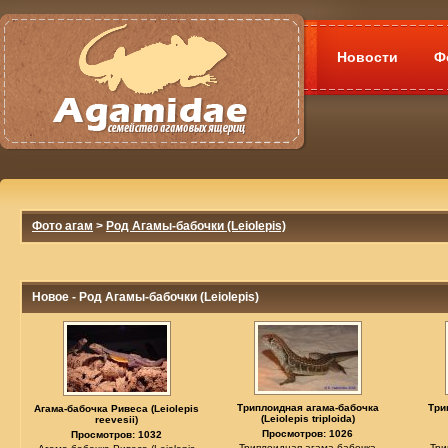
Новости
Ф
Фото агам
>
Род Агамы-бабочки (Leiolepis)
Новое - Род Агамы-бабочки (Leiolepis)
Триплоидная агама-бабочка
Три
Агама-бабочка Ривеса (Leiolepis
(Leiolepis triploida)
reevesii)
Просмотров: 1026
Просмотров: 1032
Триплоидная агама-бабочка
Три