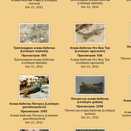
Агама-бабочка Ривеса (Leiolepis
(Leiolepis triploida)
reevesii)
Окт 21, 2011
Окт 21, 2011
Пя
Триплоидная агама-бабочка
Агама-бабочка Нго Ван Три
(Leiolepis triploida)
(Leiolepis ngovantrii)
Просмотров: 959
Просмотров: 938
Пятнис
Триплоидная агама-бабочка
Агама-бабочка Нго Ван Три
(Leiolepis triploida)
(Leiolepis ngovantrii)
Окт 21, 2011
Окт 21, 2011
Пятнистая агама-бабочка
Агам
(Leiolepis guttata)
Агама-бабочка Питерса (Leiolepis
Просмотров: 1049
guentherpetersi)
Пятнистая агама-бабочка (Leiolepis
Просмотров: 1092
Агам
guttata)
Агама-бабочка Питерса (Leiolepis
boehme
Окт 21, 2011
guentherpetersi)
Окт 21, 2011