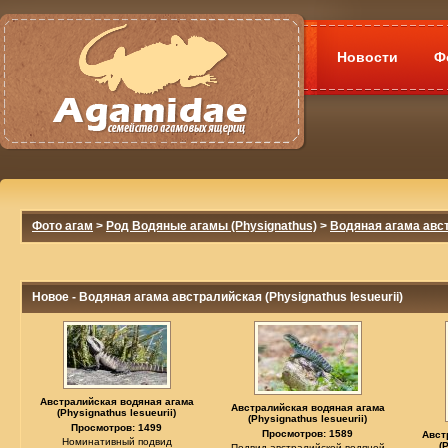
Новости
Ф
Фото агам
>
Род Водяные агамы (Physignathus)
>
Водяная агама авст
Новое - Водяная агама австралийская (Physignathus lesueurii)
Австралийская водяная агама
Австралийская водяная агама
(Physignathus lesueurii)
(Physignathus lesueurii)
Просмотров: 1499
Просмотров: 1589
Авст
Номинативный подвид
(
Подвид австралийской водяной