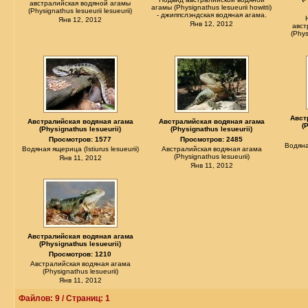
австралийская водяной агамы
агамы (Physignathus lesueurii howitti)
(Physignathus lesueurii lesueurii)
- джиппслэндская водяная агама.
Янв 12, 2012
Янв 12, 2012
авст
(Phys
Авст
Австралийская водяная агама
Австралийская водяная агама
(
(Physignathus lesueurii)
(Physignathus lesueurii)
Просмотров: 1577
Просмотров: 2485
Водяная
Водяная ящерица (Istiurus lesueurii)
Австралийская водяная агама
(Physignathus lesueurii)
Янв 11, 2012
Янв 11, 2012
Австралийская водяная агама
(Physignathus lesueurii)
Просмотров: 1210
Австралийская водяная агама
(Physignathus lesueurii)
Янв 11, 2012
Файлов: 9 / Страниц: 1