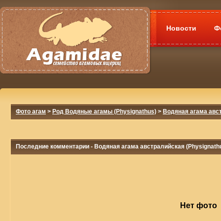
Новости
Ф
Фото агам
>
Род Водяные агамы (Physignathus)
>
Водяная агама авст
Последние комментарии - Водяная агама австралийская (Physignathus
Нет фото