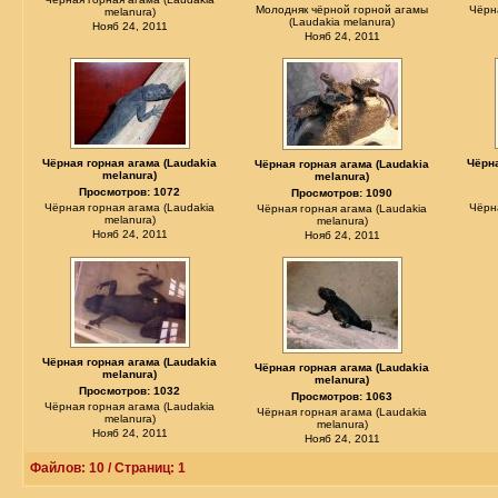
Молодняк чёрной горной агамы
Чёрн
melanura)
(Laudakia melanura)
Нояб 24, 2011
Нояб 24, 2011
Чёрная горная агама (Laudakia
Чёрна
Чёрная горная агама (Laudakia
melanura)
melanura)
Просмотров: 1072
Просмотров: 1090
Чёрная горная агама (Laudakia
Чёрн
Чёрная горная агама (Laudakia
melanura)
melanura)
Нояб 24, 2011
Нояб 24, 2011
Чёрная горная агама (Laudakia
Чёрная горная агама (Laudakia
melanura)
melanura)
Просмотров: 1032
Просмотров: 1063
Чёрная горная агама (Laudakia
Чёрная горная агама (Laudakia
melanura)
melanura)
Нояб 24, 2011
Нояб 24, 2011
Файлов: 10 / Страниц: 1