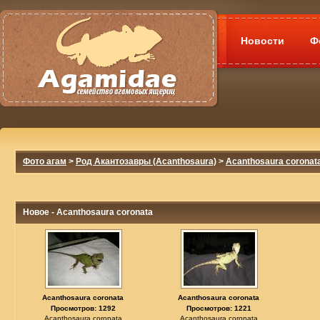
Новости
Ф
Фото агам
>
Род Акантозавры (Acanthosaura)
>
Acanthosaura coronat
Новое - Acanthosaura coronata
Acanthosaura coronata
Acanthosaura coronata
Просмотров: 1292
Просмотров: 1221
Acanthosaura coronata
Acanthosaura coronata