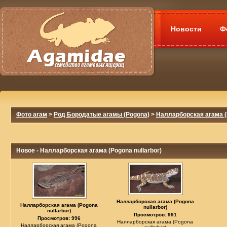
Новости
Ф
Фото агам
>
Род Бородатые агамы (Pogona)
>
Налларборская агама (P
Новое - Налларборская агама (Pogona nullarbor)
Налларборская агама (Pogona
Налларборская агама (Pogona
nullarbor)
nullarbor)
Просмотров: 991
Просмотров: 996
Налларборская агама (Pogona
Налларборская агама (Pogona