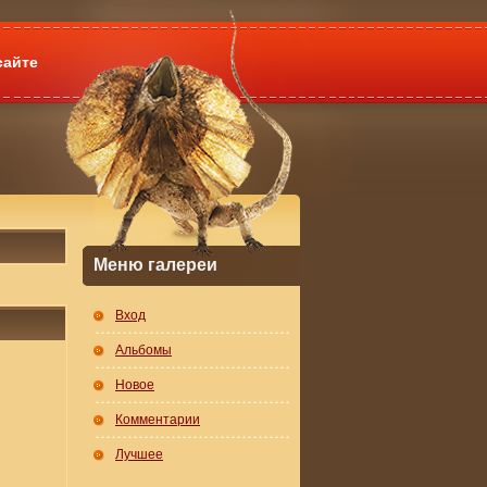
сайте
Меню галереи
Вход
Альбомы
Новое
Комментарии
Лучшее