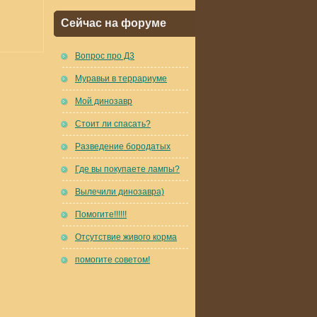
Сейчас на форуме
Вопрос про Д3
Муравьи в террариуме
Мой динозавр
Стоит ли спасать?
Разведение бородатых
Где вы покупаете лампы?
Вылечили динозавра)
Помогите!!!!!!
Отсутствие живого корма
помогите советом!