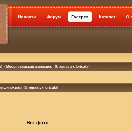
Новости
Форум
Галерея
Каталог
О 
x)
>
Месопотамский шипохвост (Uromastyx loricata)
 шипохвост (Uromastyx loricata)
Нет фото