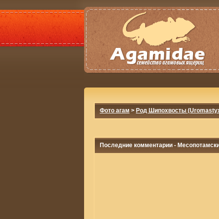
Фото агам
>
Род Шипохвосты (Uromasty
Последние комментарии - Месопотамский