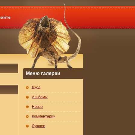
сайте
Меню галереи
Вход
Альбомы
Новое
Комментарии
Лучшее