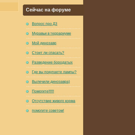
Сейчас на форуме
Вопрос про Д3
Муравьи в террариуме
Мой динозавр
Стоит ли спасать?
Разведение бородатых
Где вы покупаете лампы?
Вылечили динозавра)
Помогите!!!!!!
Отсутствие живого корма
помогите советом!