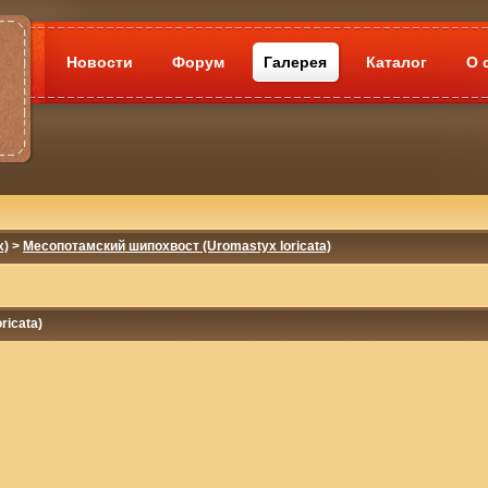
Новости
Форум
Галерея
Каталог
О 
x)
>
Месопотамский шипохвост (Uromastyx loricata)
ricata)