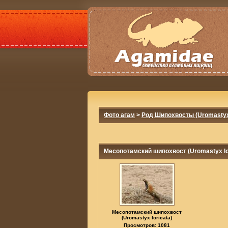
Фото агам
>
Род Шипохвосты (Uromasty
Месопотамский шипохвост (Uromastyx lo
Месопотамский шипохвост
(Uromastyx loricata)
Просмотров: 1081