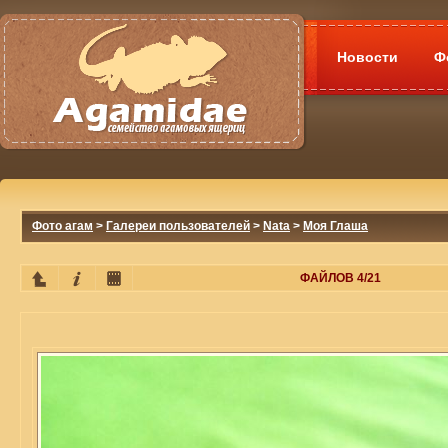
Новости
Ф
Фото агам
>
Галереи пользователей
>
Nata
>
Моя Глаша
ФАЙЛОВ 4/21