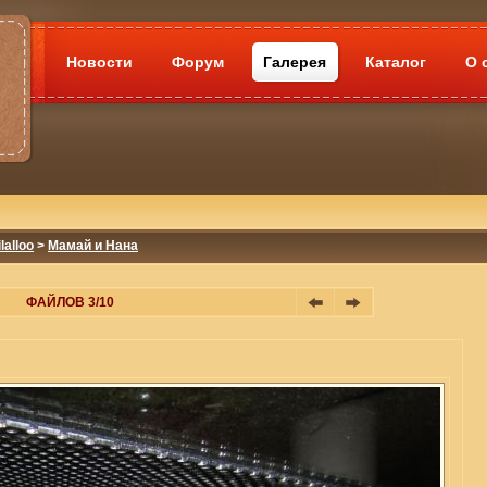
Новости
Форум
Галерея
Каталог
О 
lalloo
>
Мамай и Нана
ФАЙЛОВ 3/10