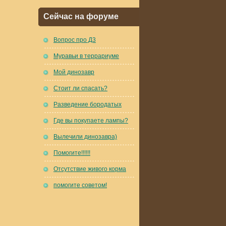
Сейчас на форуме
Вопрос про Д3
Муравьи в террариуме
Мой динозавр
Стоит ли спасать?
Разведение бородатых
Где вы покупаете лампы?
Вылечили динозавра)
Помогите!!!!!!
Отсутствие живого корма
помогите советом!