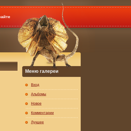
сайте
Меню галереи
Вход
Альбомы
Новое
Комментарии
Лучшее