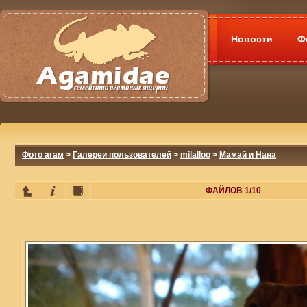
Новости
Ф
Фото агам
>
Галереи пользователей
>
milalloo
>
Мамай и Нана
ФАЙЛОВ 1/10