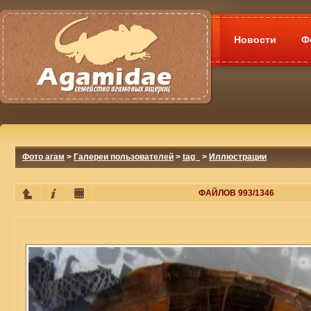
Новости
Ф
Фото агам
>
Галереи пользователей
>
tag_
>
Иллюстрации
ФАЙЛОВ 993/1346