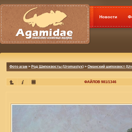
Новости
Ф
Фото агам
>
Род Шипохвосты (Uromastyx)
>
Оманский шипохвост (Ur
ФАЙЛОВ 981/1346