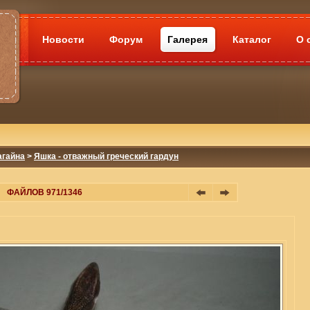
Новости
Форум
Галерея
Каталог
О 
агайна
>
Яшка - отважный греческий гардун
ФАЙЛОВ 971/1346