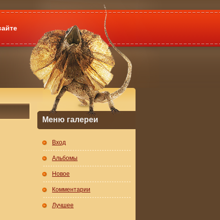
сайте
Меню галереи
Вход
Альбомы
Новое
Комментарии
Лучшее