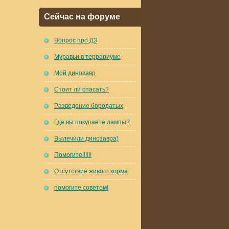
Сейчас на форуме
Вопрос про Д3
Муравьи в террариуме
Мой динозавр
Стоит ли спасать?
Разведение бородатых
Где вы покупаете лампы?
Вылечили динозавра)
Помогите!!!!!!
Отсутствие живого корма
помогите советом!