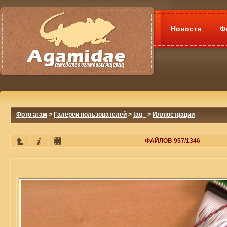
Новости
Ф
Фото агам
>
Галереи пользователей
>
tag_
>
Иллюстрации
ФАЙЛОВ 957/1346