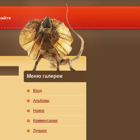
сайте
Меню галереи
Вход
Альбомы
Новое
Комментарии
Лучшее