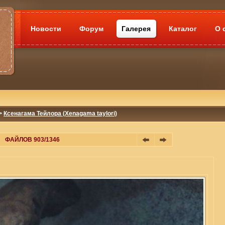
Новости
Форум
Галерея
Каталог
О 
>
Ксенагама Тейлора (Xenagama taylori)
ФАЙЛОВ 903/1346