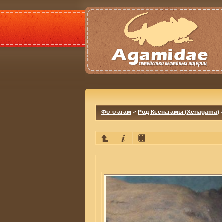
Фото агам
>
Род Ксенагамы (Xenagama)