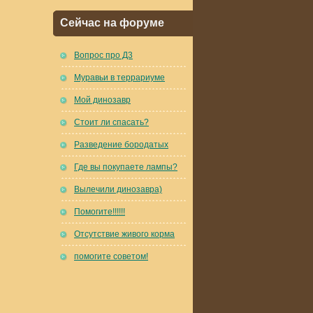
Сейчас на форуме
Вопрос про Д3
Муравьи в террариуме
Мой динозавр
Стоит ли спасать?
Разведение бородатых
Где вы покупаете лампы?
Вылечили динозавра)
Помогите!!!!!!
Отсутствие живого корма
помогите советом!