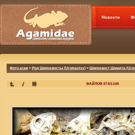
Новости
Ф
Фото агам
>
Род Шипохвосты (Uromastyx)
>
Шипохвост Шмидта (Uroma
ФАЙЛОВ 874/1346