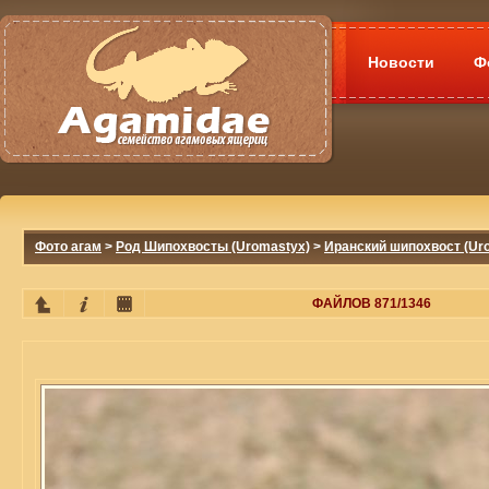
Новости
Ф
Фото агам
>
Род Шипохвосты (Uromastyx)
>
Иранский шипохвост (Ur
ФАЙЛОВ 871/1346