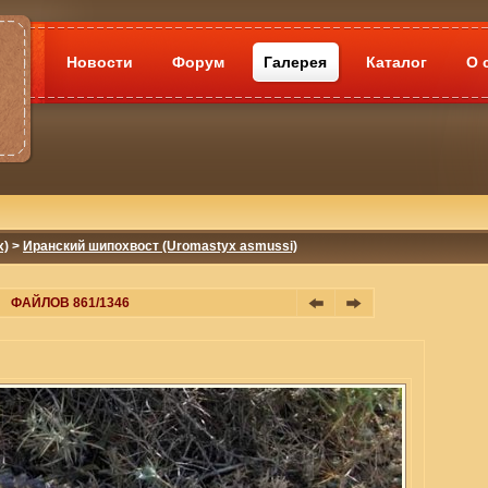
Новости
Форум
Галерея
Каталог
О 
x)
>
Иранский шипохвост (Uromastyx asmussi)
ФАЙЛОВ 861/1346