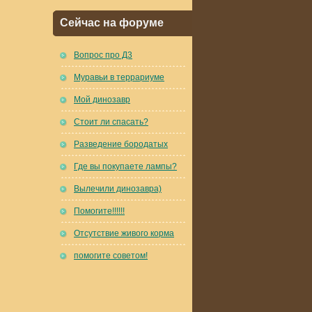
Сейчас на форуме
Вопрос про Д3
Муравьи в террариуме
Мой динозавр
Стоит ли спасать?
Разведение бородатых
Где вы покупаете лампы?
Вылечили динозавра)
Помогите!!!!!!
Отсутствие живого корма
помогите советом!