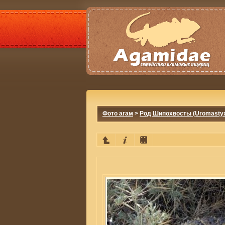
Фото агам
>
Род Шипохвосты (Uromasty