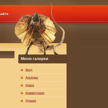
сайте
Меню галереи
Вход
Альбомы
Новое
Комментарии
Лучшее