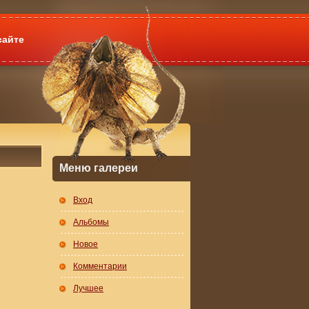
сайте
Меню галереи
Вход
Альбомы
Новое
Комментарии
Лучшее