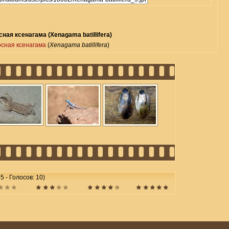
ная ксенагама (Xenagama batillifera)
сная ксенагама
(
Xenagama batillifera
)
 5 - Голосов: 10)