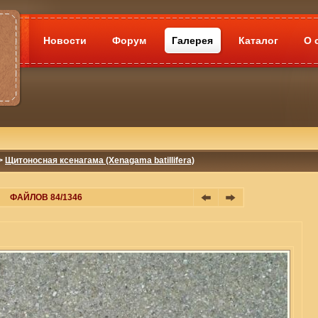
Новости
Форум
Галерея
Каталог
О 
>
Щитоносная ксенагама (Xenagama batillifera)
ФАЙЛОВ 84/1346