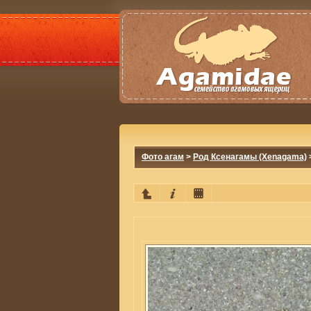
Фото агам
>
Род Ксенагамы (Xenagama)