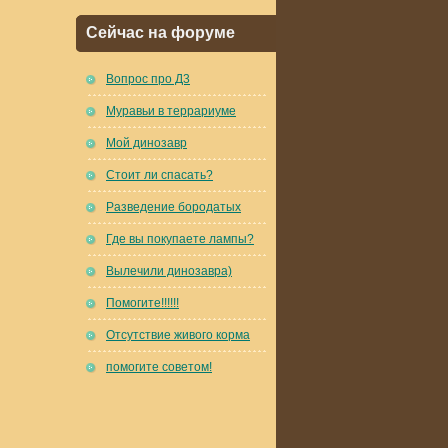
Сейчас на форуме
Вопрос про Д3
Муравьи в террариуме
Мой динозавр
Стоит ли спасать?
Разведение бородатых
Где вы покупаете лампы?
Вылечили динозавра)
Помогите!!!!!!
Отсутствие живого корма
помогите советом!