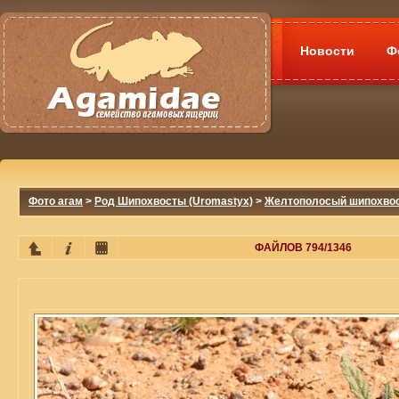
Новости
Ф
Фото агам
>
Род Шипохвосты (Uromastyx)
>
Желтополосый шипохвост 
ФАЙЛОВ 794/1346