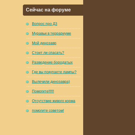
Сейчас на форуме
Вопрос про Д3
Муравьи в террариуме
Мой динозавр
Стоит ли спасать?
Разведение бородатых
Где вы покупаете лампы?
Вылечили динозавра)
Помогите!!!!!!
Отсутствие живого корма
помогите советом!