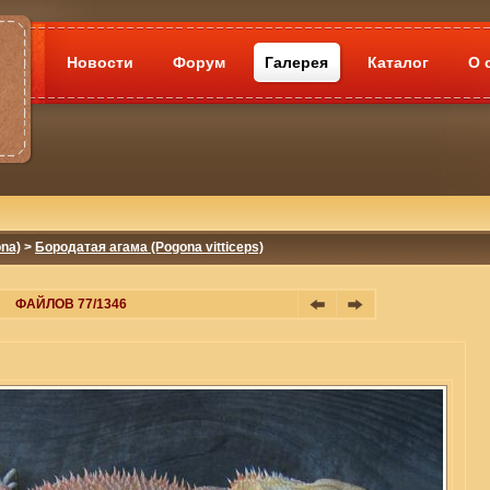
Новости
Форум
Галерея
Каталог
О 
na)
>
Бородатая агама (Pogona vitticeps)
ФАЙЛОВ 77/1346