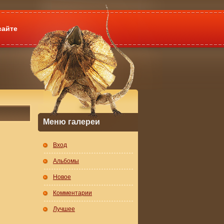
сайте
Меню галереи
Вход
Альбомы
Новое
Комментарии
Лучшее