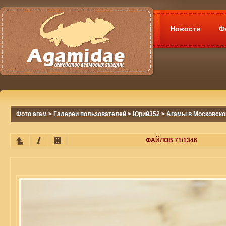
Новости
Ф
Фото агам
>
Галереи пользователей
>
Юрий352
>
Агамы в Московско
ФАЙЛОВ 71/1346