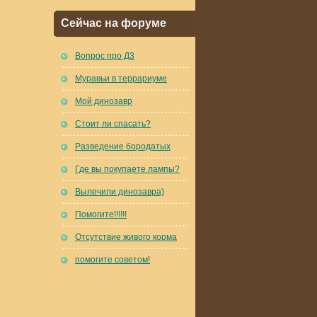
Сейчас на форуме
Вопрос про Д3
Муравьи в террариуме
Мой динозавр
Стоит ли спасать?
Разведение бородатых
Где вы покупаете лампы?
Вылечили динозавра)
Помогите!!!!!!
Отсутствие живого корма
помогите советом!