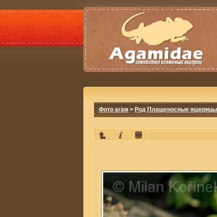
Фото агам
>
Род Плащеносные ящерицы 