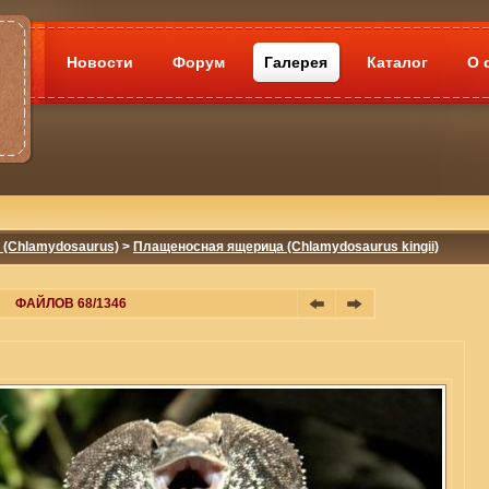
Новости
Форум
Галерея
Каталог
О 
(Chlamydosaurus)
>
Плащеносная ящерица (Chlamydosaurus kingii)
ФАЙЛОВ 68/1346