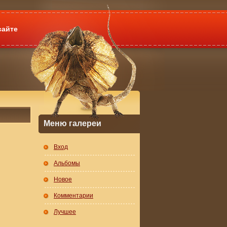
сайте
Меню галереи
Вход
Альбомы
Новое
Комментарии
Лучшее