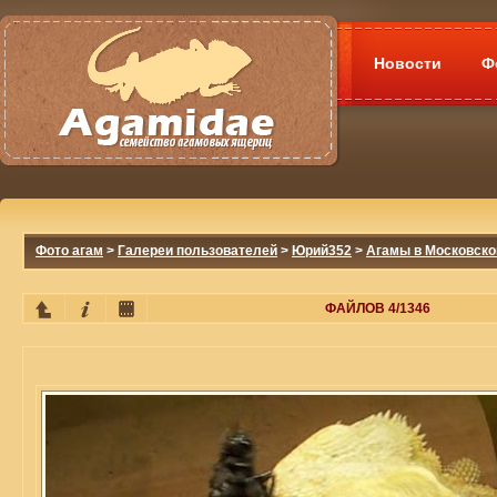
Новости
Ф
Фото агам
>
Галереи пользователей
>
Юрий352
>
Агамы в Московско
ФАЙЛОВ 4/1346