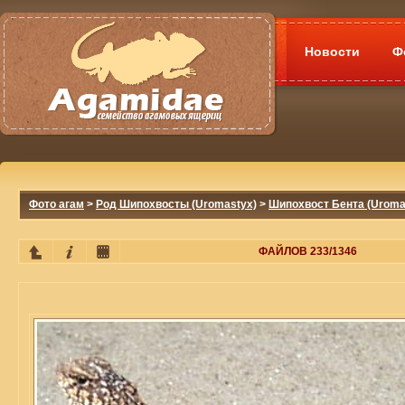
Новости
Ф
Фото агам
>
Род Шипохвосты (Uromastyx)
>
Шипохвост Бента (Uromas
ФАЙЛОВ 233/1346