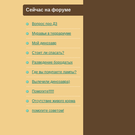
Сейчас на форуме
Вопрос про Д3
Муравьи в террариуме
Мой динозавр
Стоит ли спасать?
Разведение бородатых
Где вы покупаете лампы?
Вылечили динозавра)
Помогите!!!!!!
Отсутствие живого корма
помогите советом!