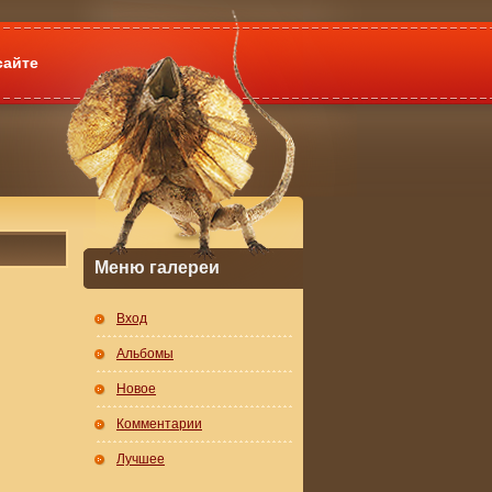
сайте
Меню галереи
Вход
Альбомы
Новое
Комментарии
Лучшее