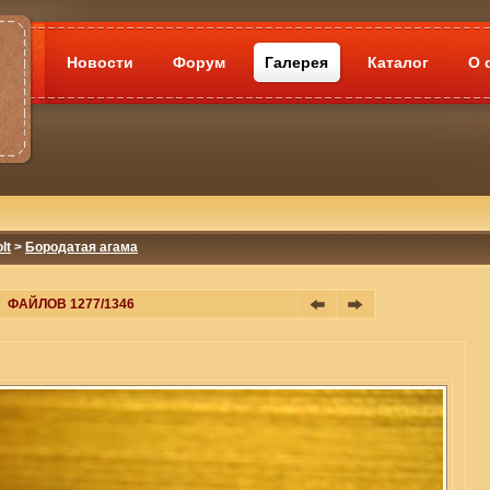
Новости
Форум
Галерея
Каталог
О 
lt
>
Бородатая агама
ФАЙЛОВ 1277/1346