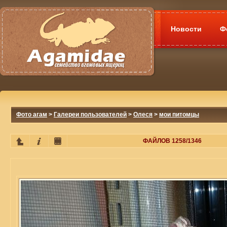
Новости
Ф
Фото агам
>
Галереи пользователей
>
Олеся
>
мои питомцы
ФАЙЛОВ 1258/1346