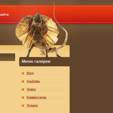
сайте
Меню галереи
Вход
Альбомы
Новое
Комментарии
Лучшее