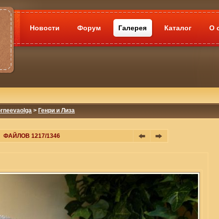
Новости
Форум
Галерея
Каталог
О 
rneevaolga
>
Генри и Лиза
ФАЙЛОВ 1217/1346