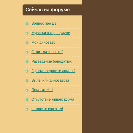
Сейчас на форуме
Вопрос про Д3
Муравьи в террариуме
Мой динозавр
Стоит ли спасать?
Разведение бородатых
Где вы покупаете лампы?
Вылечили динозавра)
Помогите!!!!!!
Отсутствие живого корма
помогите советом!