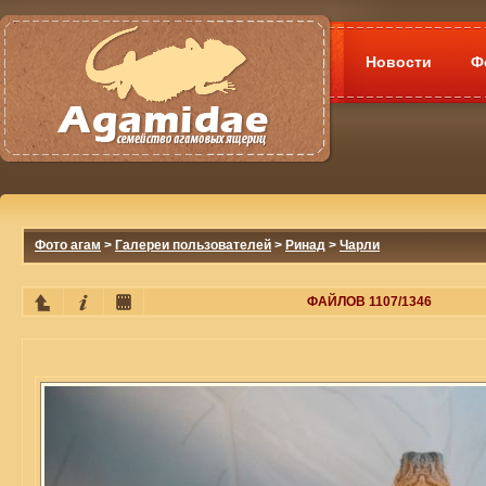
Новости
Ф
Фото агам
>
Галереи пользователей
>
Ринад
>
Чарли
ФАЙЛОВ 1107/1346