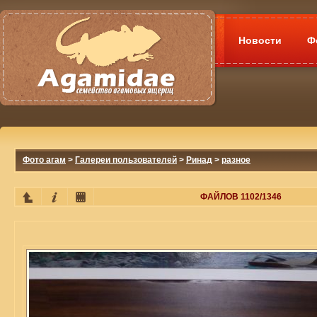
Новости
Ф
Фото агам
>
Галереи пользователей
>
Ринад
>
разное
ФАЙЛОВ 1102/1346