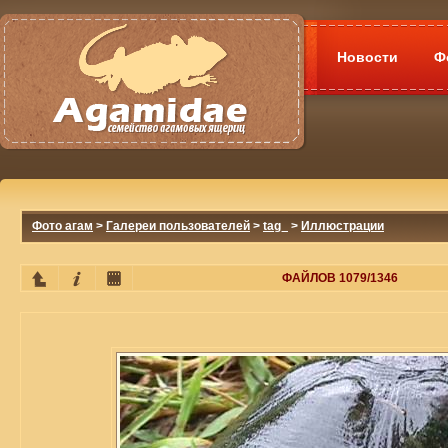
Новости
Ф
Фото агам
>
Галереи пользователей
>
tag_
>
Иллюстрации
ФАЙЛОВ 1079/1346