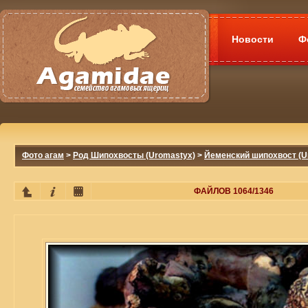
Новости
Ф
Фото агам
>
Род Шипохвосты (Uromastyx)
>
Йеменский шипохвост (U
ФАЙЛОВ 1064/1346