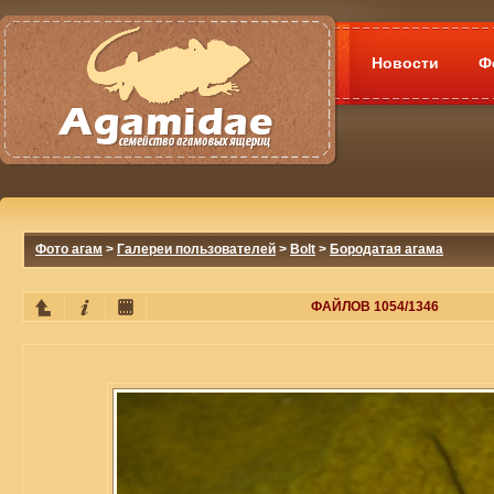
Новости
Ф
Фото агам
>
Галереи пользователей
>
Bolt
>
Бородатая агама
ФАЙЛОВ 1054/1346