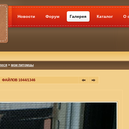
Новости
Форум
Галерея
Каталог
О 
леся
>
мои питомцы
ФАЙЛОВ 1044/1346