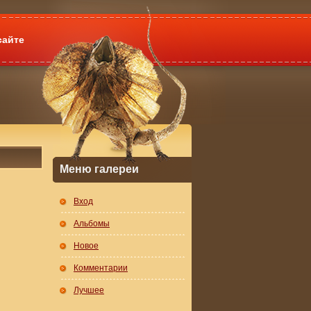
сайте
Меню галереи
Вход
Альбомы
Новое
Комментарии
Лучшее