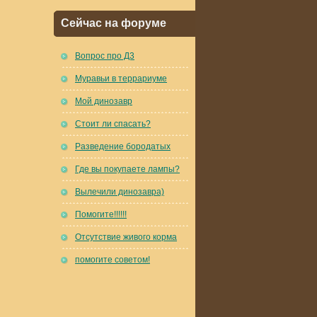
Сейчас на форуме
Вопрос про Д3
Муравьи в террариуме
Мой динозавр
Стоит ли спасать?
Разведение бородатых
Где вы покупаете лампы?
Вылечили динозавра)
Помогите!!!!!!
Отсутствие живого корма
помогите советом!