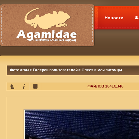
Новости
Ф
Фото агам
>
Галереи пользователей
>
Олеся
>
мои питомцы
ФАЙЛОВ 1041/1346