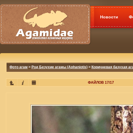
Новости
Ф
Фото агам
>
Род Безухие агамы (Aphaniotis)
>
Коричневая базухая ага
ФАЙЛОВ 17/17