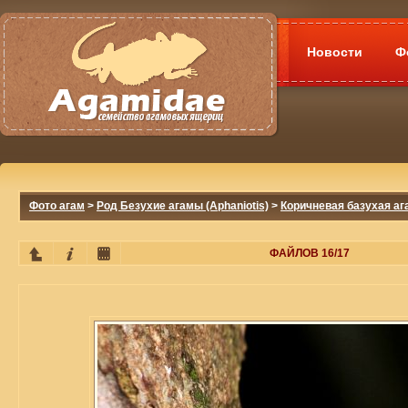
Новости
Ф
Фото агам
>
Род Безухие агамы (Aphaniotis)
>
Коричневая базухая ага
ФАЙЛОВ 16/17