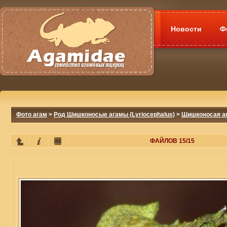
Новости
Ф
Фото агам
>
Род Шишконосые агамы (Lyriocephalus)
>
Шишконосая ага
ФАЙЛОВ 15/15