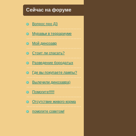
Сейчас на форуме
Вопрос про Д3
Муравьи в террариуме
Мой динозавр
Стоит ли спасать?
Разведение бородатых
Где вы покупаете лампы?
Вылечили динозавра)
Помогите!!!!!!
Отсутствие живого корма
помогите советом!