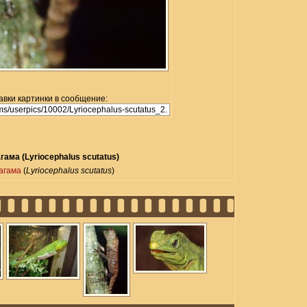
авки картинки в сообщение:
ама (Lyriocephalus scutatus)
агама
(
Lyriocephalus scutatus
)