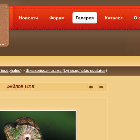
Новости
Форум
Галерея
Каталог
О 
iocephalus)
>
Шишконосая агама (Lyriocephalus scutatus)
ФАЙЛОВ 14/15