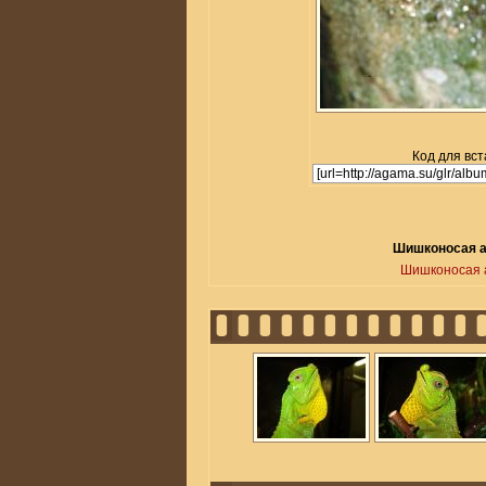
Код для вст
Шишконосая аг
Шишконосая 