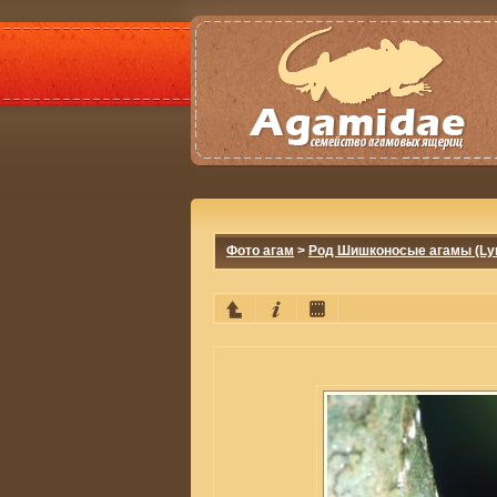
Фото агам
>
Род Шишконосые агамы (Lyr