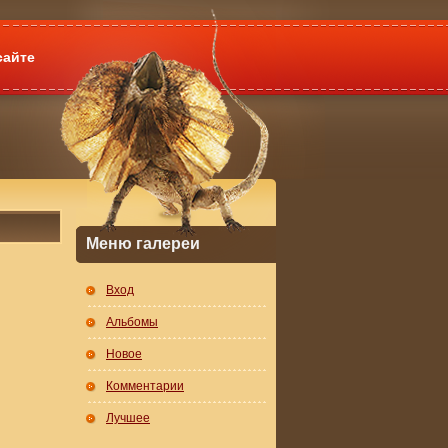
сайте
Меню галереи
Вход
Альбомы
Новое
Комментарии
Лучшее