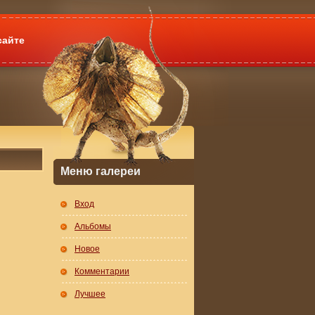
сайте
Меню галереи
Вход
Альбомы
Новое
Комментарии
Лучшее