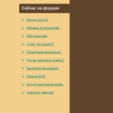
Сейчас на форуме
Вопрос про Д3
Муравьи в террариуме
Мой динозавр
Стоит ли спасать?
Разведение бородатых
Где вы покупаете лампы?
Вылечили динозавра)
Помогите!!!!!!
Отсутствие живого корма
помогите советом!