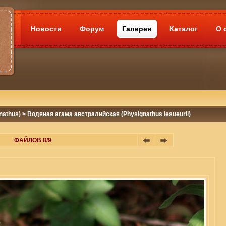
Новости
Форум
Галерея
Каталог
О 
nathus)
>
Водяная агама австралийская (Physignathus lesueurii)
ФАЙЛОВ 8/9