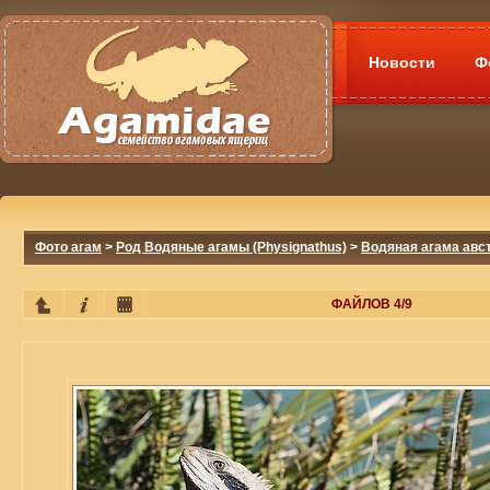
Новости
Ф
Фото агам
>
Род Водяные агамы (Physignathus)
>
Водяная агама авст
ФАЙЛОВ 4/9