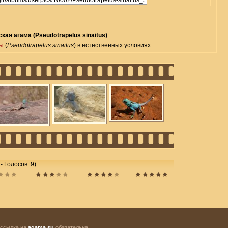
кая агама (Pseudotrapelus sinaitus)
мы
(
Pseudotrapelus sinaitus
) в естественных условиях.
 - Голосов: 9)
 ссылка на
agama.su
обязательна.