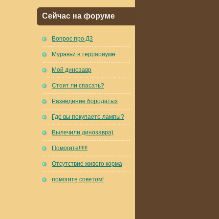
Сейчас на форуме
Вопрос про Д3
Муравьи в террариуме
Мой динозавр
Стоит ли спасать?
Разведение бородатых
Где вы покупаете лампы?
Вылечили динозавра)
Помогите!!!!!!
Отсутствие живого корма
помогите советом!