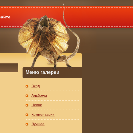
сайте
Меню галереи
Вход
Альбомы
Новое
Комментарии
Лучшее