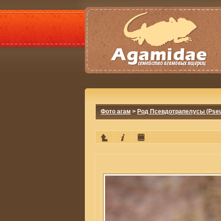
Фото агам
>
Род Псевдотрапелусы (Pseu