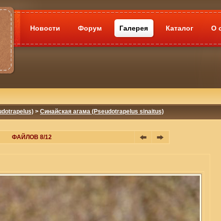
Новости
Форум
Галерея
Каталог
О 
dotrapelus)
>
Синайская агама (Pseudotrapelus sinaitus)
ФАЙЛОВ 8/12