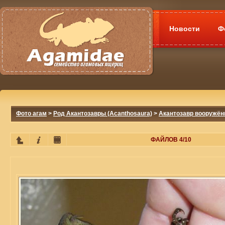
Новости
Ф
Фото агам
>
Род Акантозавры (Acanthosaura)
>
Акантозавр вооружённ
ФАЙЛОВ 4/10